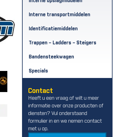
Interne opslagmiddelen
Interne transportmiddelen
Identificatiemiddelen
Trappen – Ladders – Steigers
Bandensteekwagen
Specials
Contact
Heeft u een vraag of wilt u meer
informatie over onze producten of
diensten? Vul onderstaand
formulier in en we nemen contact
met u op.