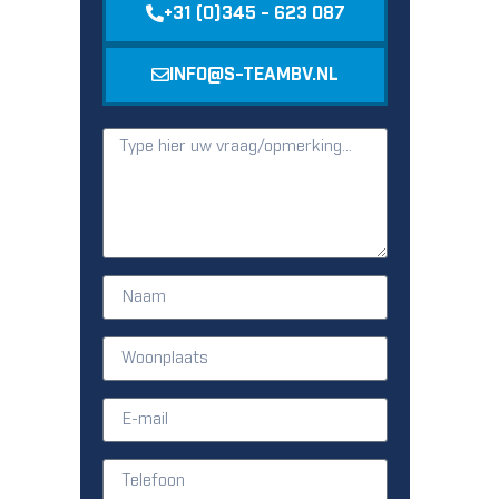
+31 (0)345 - 623 087
INFO@S-TEAMBV.NL