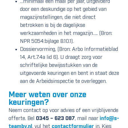
…minimaal één maal per jaar, uitgevoerd
door een deskundige op het gebied van
magazijnstellingen, die niet direct
betrokken is bij de dagelijkse
werkzaamheden in het magazijn….. (Bron:
NPR 5054:bijlage B.10.1).
Dossiervorming, (Bron: Arbo Informatieblad
14, Art.7.4a lid 6). U draagt zorg voor
schriftelijke bewijsstukken van de
uitgevoerde keuringen en bent in staat deze
aan de Arbeidsinspectie te overleggen.
Meer weten over onze
keuringen?
Neem contact op voor advies of een vrijblijvende
offerte. Bel
0345 – 623 087
, mail naar
info@s-
teambv.nl
, vul het
contactformulier
in. Kies